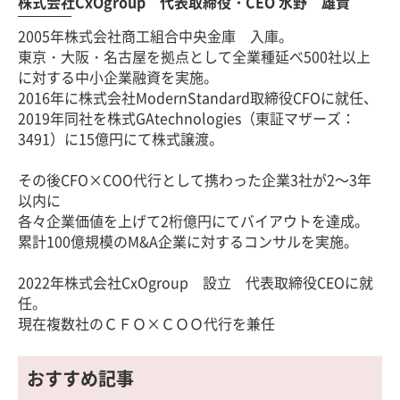
株式会社CxOgroup 代表取締役・CEO 水野 雄貴
2005年株式会社商工組合中央金庫 入庫。
東京・大阪・名古屋を拠点として全業種延べ500社以上
に対する中小企業融資を実施。
2016年に株式会社ModernStandard取締役CFOに就任、
2019年同社を株式GAtechnologies（東証マザーズ：
3491）に15億円にて株式譲渡。
その後CFO×COO代行として携わった企業3社が2～3年
以内に
各々企業価値を上げて2桁億円にてバイアウトを達成。
累計100億規模のM&A企業に対するコンサルを実施。
2022年株式会社CxOgroup 設立 代表取締役CEOに就
任。
現在複数社のＣＦＯ×ＣＯＯ代行を兼任
おすすめ記事